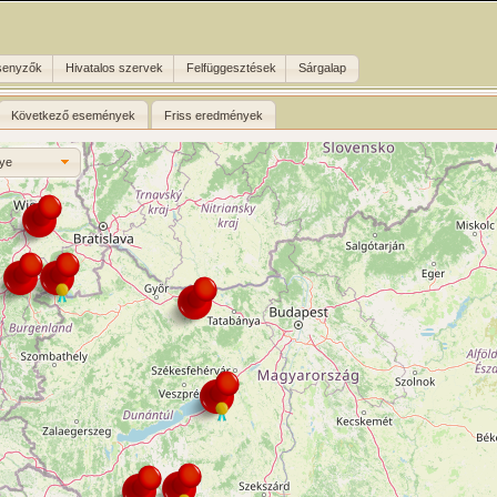
senyzők
Hivatalos szervek
Felfüggesztések
Sárgalap
Következő események
Friss eredmények
ye