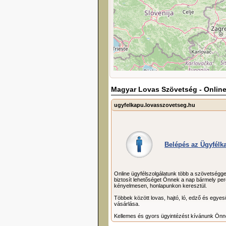
Magyar Lovas Szövetség - Online
ugyfelkapu.lovasszovetseg.hu
Belépés az Ügyfélk
Online ügyfélszolgálatunk több a szövetségg
biztosít lehetőséget Önnek a nap bármely pe
kényelmesen, honlapunkon keresztül.
Többek között lovas, hajtó, ló, edző és egyesü
vásárlása.
Kellemes és gyors ügyintézést kívánunk Önn