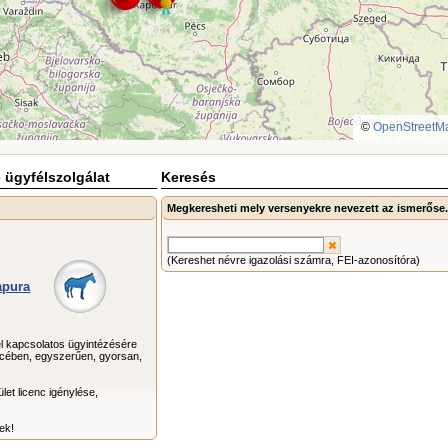
©
OpenStreetM
 ügyfélszolgálat
Keresés
Megkeresheti mely versenyekre nevezett az ismerőse
(Kereshet névre igazolási számra, FEI-azonosítóra)
apura
el kapcsolatos ügyintézésére
rcében, egyszerűen, gyorsan,
let licenc igénylése,
ek!